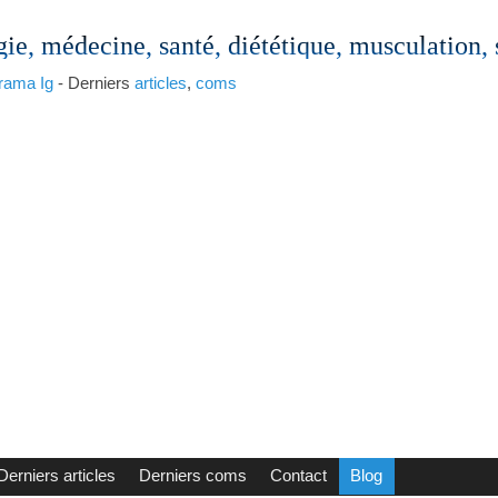
gie, médecine, santé, diététique, musculation,
rama
Ig
- Derniers
articles
,
coms
Derniers articles
Derniers coms
Contact
Blog