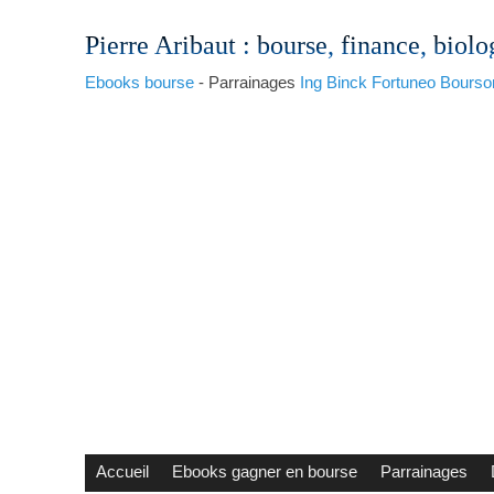
Pierre Aribaut
: bourse, finance, biolo
Ebooks bourse
- Parrainages
Ing
Binck
Fortuneo
Bourso
Accueil
Ebooks gagner en bourse
Parrainages