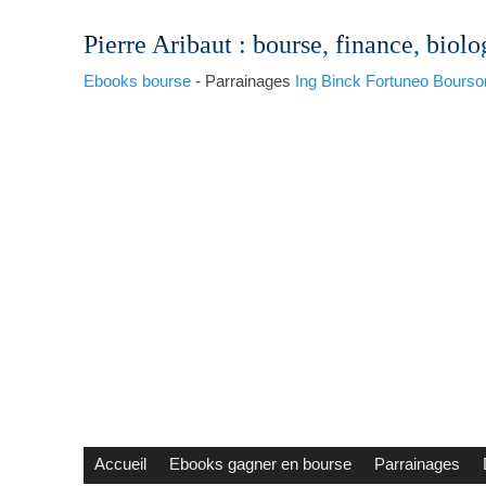
Pierre Aribaut
: bourse, finance, biolo
Ebooks bourse
- Parrainages
Ing
Binck
Fortuneo
Bourso
Accueil
Ebooks gagner en bourse
Parrainages