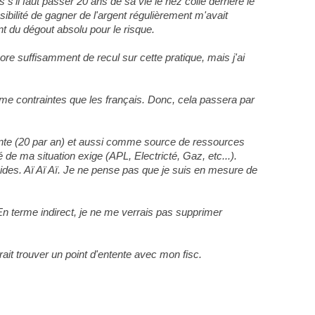
 s'il faut passer 20 ans de sa vie le nez collé derrière le
bilité de gagner de l'argent régulièrement m'avait
ent du dégout absolu pour le risque.
ore suffisamment de recul sur cette pratique, mais j'ai
ême contraintes que les français. Donc, cela passera par
quente (20 par an) et aussi comme source de ressources
de ma situation exige (APL, Electricté, Gaz, etc...).
des. Aï Aï Aï. Je ne pense pas que je suis en mesure de
 En terme indirect, je ne me verrais pas supprimer
drait trouver un point d'entente avec mon fisc.