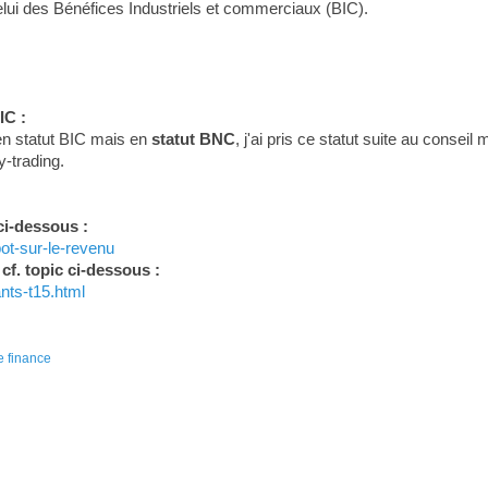
 celui des Bénéfices Industriels et commerciaux (BIC).
IC :
en statut BIC mais en
statut BNC
, j'ai pris ce statut suite au conse
y-trading.
ci-dessous :
pot-sur-le-revenu
cf. topic ci-dessous :
ants-t15.html
e finance