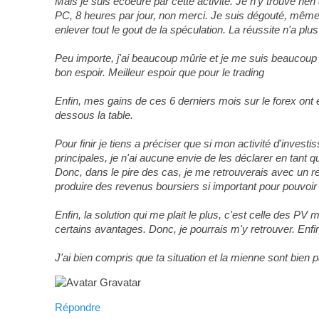
Mais je suis écoeuré par cette activité. Je n'y trouve rien
PC, 8 heures par jour, non merci. Je suis dégouté, même s
enlever tout le gout de la spéculation. La réussite n'a plu
Peu importe, j'ai beaucoup mûrie et je me suis beaucoup in
bon espoir. Meilleur espoir que pour le trading
Enfin, mes gains de ces 6 derniers mois sur le forex ont 
dessous la table.
Pour finir je tiens a préciser que si mon activité d'inve
principales, je n'ai aucune envie de les déclarer en tant 
Donc, dans le pire des cas, je me retrouverais avec un 
produire des revenus boursiers si important pour pouvoir 
Enfin, la solution qui me plait le plus, c'est celle des 
certains avantages. Donc, je pourrais m'y retrouver. Enfi
J'ai bien compris que ta situation et la mienne sont bien p
Répondre