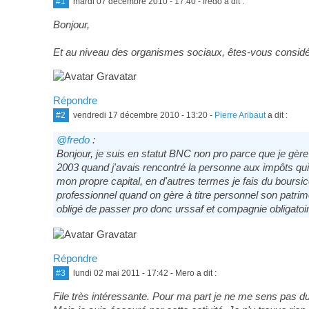
#1
mardi 07 décembre 2010 - 17:40
- fredo a dit :
Bonjour,
Et au niveau des organismes sociaux, êtes-vous considér
Répondre
#2
vendredi 17 décembre 2010 - 13:20
-
Pierre Aribaut
a dit :
@fredo
:
Bonjour, je suis en statut BNC non pro parce que je gère u
2003 quand j'avais rencontré la personne aux impôts qui
mon propre capital, en d'autres termes je fais du boursico
professionnel quand on gère à titre personnel son patrim
obligé de passer pro donc urssaf et compagnie obligatoir
Répondre
#3
lundi 02 mai 2011 - 17:42
- Mero a dit :
File très intéressante. Pour ma part je ne me sens pas d