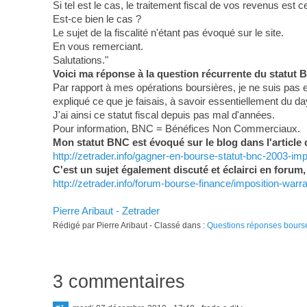
Si tel est le cas, le traitement fiscal de vos revenus est
Est-ce bien le cas ?
Le sujet de la fiscalité n'étant pas évoqué sur le site.
En vous remerciant.
Salutations."
Voici ma réponse à la question récurrente du statut B
Par rapport à mes opérations boursières, je ne suis pas 
expliqué ce que je faisais, à savoir essentiellement du da
J'ai ainsi ce statut fiscal depuis pas mal d'années.
Pour information, BNC = Bénéfices Non Commerciaux.
Mon statut BNC est évoqué sur le blog dans l'article 
http://zetrader.info/gagner-en-bourse-statut-bnc-2003-im
C'est un sujet également discuté et éclairci en forum, 
http://zetrader.info/forum-bourse-finance/imposition-warr
Pierre Aribaut - Zetrader
Rédigé par Pierre Aribaut - Classé dans :
Questions réponses bours
3 commentaires