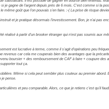
 de satisfaisant. Il est possible de gagner en bourse bien entendu. Mais
i je gagne de l'argent depuis près de 6 mois. C'est comme si la possi
s le même goût que l'on pouvais s'en faire. :-( La prise de risque devi
struit et je pratique désormais l'investissement. Bon, je n'ai pas enc
été réalisé à partir d'un brooker étranger qui n'est pas soumis aux m
stissement est lucrative à terme, comme il s'agit d'opérations peu fré
que revenus car cela me couperais bien des avantages que la précarité 
revenu boursier + des remboursement de CAF à faire + coupure des ai
supporter tout ça.
PV mobilière. Même si cela peut sembler plus couteux au premier abord.
n je pense.
articulières et peu comparable. Alors, ce que je retiens c'est qu'il fau