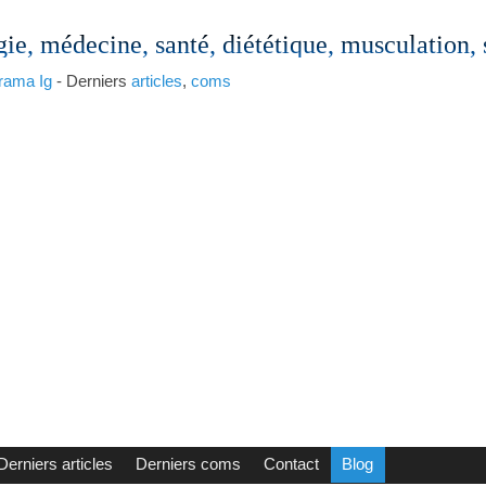
gie, médecine, santé, diététique, musculation,
rama
Ig
- Derniers
articles
,
coms
Derniers articles
Derniers coms
Contact
Blog