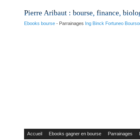
Pierre Aribaut
: bourse, finance, biolo
Ebooks bourse
- Parrainages
Ing
Binck
Fortuneo
Bourso
Accueil
Ebooks gagner en bourse
Parrainages