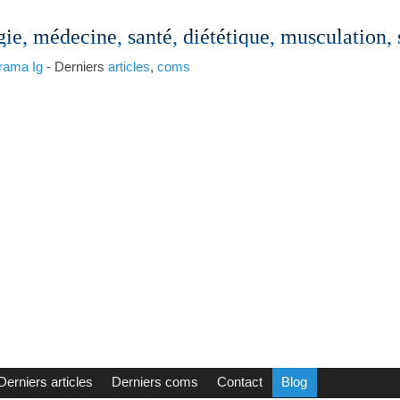
gie, médecine, santé, diététique, musculation,
rama
Ig
- Derniers
articles
,
coms
Derniers articles
Derniers coms
Contact
Blog