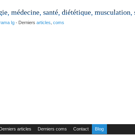
gie, médecine, santé, diététique, musculation,
rama
Ig
- Derniers
articles
,
coms
Derniers articles
Derniers coms
Contact
Blog