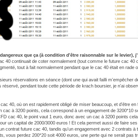
 dangereux que ça (à condition d'être raisonnable sur le levier), j
ac 40 continuait de coter normalement (tout comme le future cac 40 c
menté, tout à fait normalement pendant que le cac 40 était en rade 
usieurs réservations en séance (dont une qui avait failli m'empêcher d
 pas réservé, pendant toute cette période de krach boursier, je n'ai obs
cac 40, où on est rapidement obligé de miser beaucoup, et d'être en for
c un cac à 3200 points, cela correspond à un engagement de 3200*10 
 CFD cac 40, le point vaut 1 euro, donc avec un cac à 3200 points c
r un capital de 2000/3000 euros ! Et cela permet aussi de faire ses 
un contrat future cac 40, tandis qu'un engagement avec 2 contrats 
oints, vous perdez 200*20 soit 4000 euros, une perte qui ne serait pas