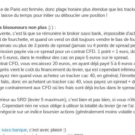
rse de Paris est fermée, donc plage horaire plus étendue que les trac
aisse du temps pour initier ou déboucler une position !
es bisounours non plus
;) ) :
la vente, c'est là que se rémunère le broker saxo bank, impossible d'a
t de fourchette, et quand on vend on doit toujours vendre le bas de fo
jamais vu plus de 3 points de spread (jamais vu 4 points de spread 
ssion payée via ce spread pour un contrat CFD. 1 point = 1 euro, donc
5 euros, dans le meilleur des cas on paye 5 euros sur le spread.
rat CFD, vous encaissez 20 euros, en ayant déjà payé 5 à 6 euros d
près vient le coût du financement du levier, qui est cependant inférie
yez rien quand vous achetez un tracker cac 40, en général, l'émetteur
 faits, donc en achetant un tracker cac 40, vous payez un spread + de
 contrairement aux CFD où les frais sont déjà inclus dans le spread
érieur au SRD (levier 5 maximum), c'est bien et pas bien, si vous n'êtes
pendant rien ne vous oblige à utiliser la totalité du levier (je ne l'ai b
n négocie sur un indice boursier actions (généralement moins volatile q
z saxo banque
, c'est avec plaisir :)