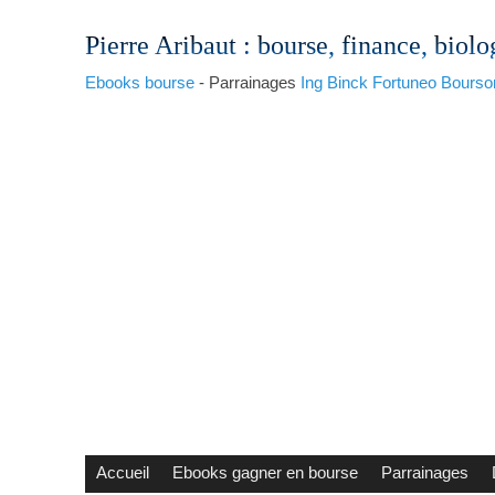
Pierre Aribaut
: bourse, finance, biolo
Ebooks bourse
- Parrainages
Ing
Binck
Fortuneo
Bourso
Accueil
Ebooks gagner en bourse
Parrainages