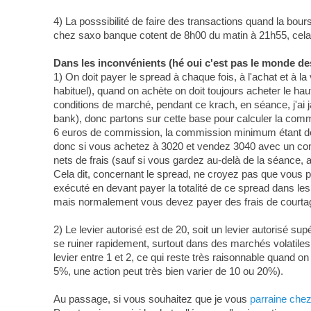
4) La posssibilité de faire des transactions quand la bou
chez saxo banque cotent de 8h00 du matin à 21h55, cela l
Dans les inconvénients (hé oui c'est pas le monde d
1) On doit payer le spread à chaque fois, à l'achat et à 
habituel), quand on achète on doit toujours acheter le hau
conditions de marché, pendant ce krach, en séance, j'ai 
bank), donc partons sur cette base pour calculer la commi
6 euros de commission, la commission minimum étant de 
donc si vous achetez à 3020 et vendez 3040 avec un cont
nets de frais (sauf si vous gardez au-delà de la séance, a
Cela dit, concernant le spread, ne croyez pas que vous pa
exécuté en devant payer la totalité de ce spread dans les
mais normalement vous devez payer des frais de courtage
2) Le levier autorisé est de 20, soit un levier autorisé sup
se ruiner rapidement, surtout dans des marchés volatiles. Ce
levier entre 1 et 2, ce qui reste très raisonnable quand o
5%, une action peut très bien varier de 10 ou 20%).
Au passage, si vous souhaitez que je vous
parraine che