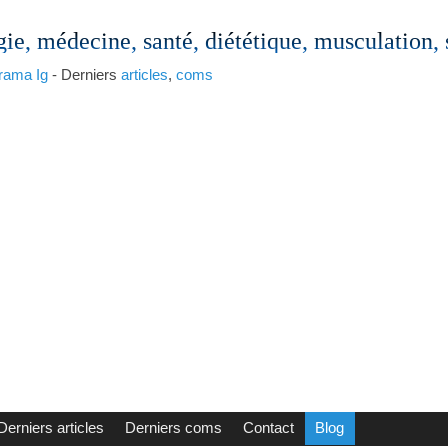
gie, médecine, santé, diététique, musculation,
rama
Ig
- Derniers
articles
,
coms
Derniers articles
Derniers coms
Contact
Blog