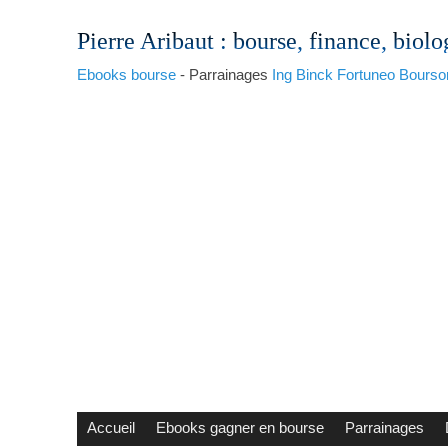
Pierre Aribaut
: bourse, finance, biolo
Ebooks bourse
- Parrainages
Ing
Binck
Fortuneo
Bourso
Accueil
Ebooks gagner en bourse
Parrainages