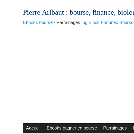
Pierre Aribaut
: bourse, finance, biolo
Ebooks bourse
- Parrainages
Ing
Binck
Fortuneo
Bourso
Accueil
Ebooks gagner en bourse
Parrainages