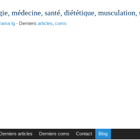
gie, médecine, santé, diététique, musculation,
rama
Ig
- Derniers
articles
,
coms
Derniers articles
Derniers coms
Contact
Blog