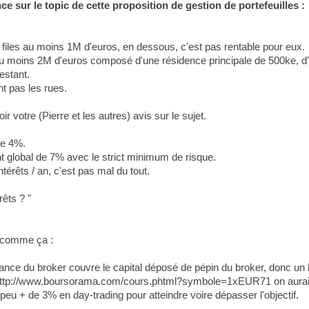
e sur le topic de cette proposition de gestion de portefeuilles :
ur files au moins 1M d'euros, en dessous, c'est pas rentable pour eux.
au moins 2M d'euros composé d'une résidence principale de 500ke, d
estant.
t pas les rues.
ir votre (Pierre et les autres) avis sur le sujet.
de 4%.
nt global de 7% avec le strict minimum de risque.
rêts / an, c'est pas mal du tout.
êts ? "
t comme ça :
rance du broker couvre le capital déposé de pépin du broker, donc un 
s) http://www.boursorama.com/cours.phtml?symbole=1xEUR71 on aurait
un peu + de 3% en day-trading pour atteindre voire dépasser l'objectif.