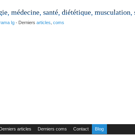
gie, médecine, santé, diététique, musculation,
rama
Ig
- Derniers
articles
,
coms
Derniers articles
Derniers coms
Contact
Blog