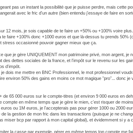
eant pas un instant la possibilité que je puisse perdre, mais cette poss
angerait avec le fric d'un autre (bien entendu j'essaye de faire en sort
 sur 12 mois, je sois capable de te faire un +50% ou +100% voire plus
 à te faire +100% donc +1000 euros et que là-dessus tu prends 50% (
 et stress occasionné pouvoir gagner mieux que ça.
parce que je gère UNIQUEMENT mon patrimoine privé, mon argent, je ne
 des dettes sociales de la france, et l'impôt sur le revenu sur les ga
os d'impôt.
e, je dois me mettre en BNC Professionnel, le mot professionnel voudr
aire environ 50% des gains en moins ce mot magique "pro"... donc je va
+ de 65 000 euros sur le compte-titres (et environ 9 000 euros en deh
utre compte en même temps que je gère le mien, c'est risquer de moins 
euros ou 1M euros, je l'accepterais pas pour gérer 1000 ou 2000 euro
e de la gestion de mon fric dans les transactions (puisque je ne chang
as miser bcp par rapport à mon capital global), et évidemment si y a 
 limiter la casse par exemple, gérer en même temps ton compte me fait 