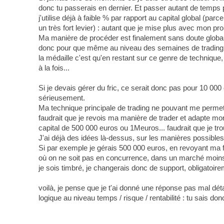
donc tu passerais en dernier. Et passer autant de temps 
j'utilise déjà à faible % par rapport au capital global (pa
un très fort levier) : autant que je mise plus avec mon 
Ma manière de procéder est finalement sans doute global
donc pour que même au niveau des semaines de trading, +
la médaille c'est qu'en restant sur ce genre de technique,
à la fois...
Si je devais gérer du fric, ce serait donc pas pour 10 0
sérieusement.
Ma technique principale de trading ne pouvant me permett
faudrait que je revois ma manière de trader et adapte mon 
capital de 500 000 euros ou 1Meuros... faudrait que je trou
J'ai déjà des idées là-dessus, sur les manières possibles
Si par exemple je gérais 500 000 euros, en revoyant ma f
où on ne soit pas en concurrence, dans un marché moins r
je sois timbré, je changerais donc de support, obligatoire
voilà, je pense que je t'ai donné une réponse pas mal détai
logique au niveau temps / risque / rentabilité : tu sais d