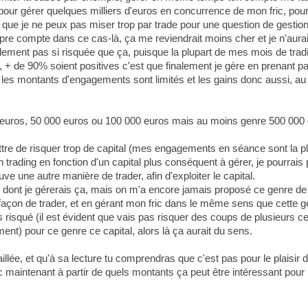
pour gérer quelques milliers d'euros en concurrence de mon fric, pou
rce que je ne peux pas miser trop par trade pour une question de gestio
propre compte dans ce cas-là, ça me reviendrait moins cher et je n'au
ement pas si risquée que ça, puisque la plupart de mes mois de tra
 de 90% soient positives c'est que finalement je gère en prenant pa
 les montants d'engagements sont limités et les gains donc aussi, au re
00 euros, 50 000 euros ou 100 000 euros mais au moins genre 500 000 e
re de risquer trop de capital (mes engagements en séance sont la plu
trading en fonction d'un capital plus conséquent à gérer, je pourrais 
ve une autre manière de trader, afin d'exploiter le capital.
 dont je gérerais ça, mais on m'a encore jamais proposé ce genre de c
açon de trader, et en gérant mon fric dans le même sens que cette g
isqué (il est évident que vais pas risquer des coups de plusieurs cen
ment) pour ce genre ce capital, alors là ça aurait du sens.
llée, et qu'à sa lecture tu comprendras que c'est pas pour le plaisir de
onc maintenant à partir de quels montants ça peut être intéressant pou