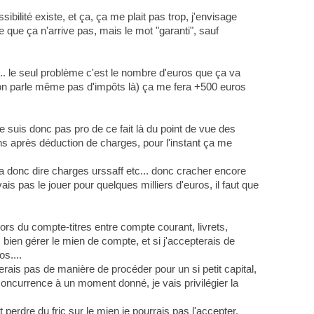
ibilité existe, et ça, ça me plait pas trop, j'envisage
e que ça n'arrive pas, mais le mot "garanti", sauf
... le seul problème c'est le nombre d'euros que ça va
on parle même pas d'impôts là) ça me fera +500 euros
 suis donc pas pro de ce fait là du point de vue des
ins après déduction de charges, pour l'instant ça me
a donc dire charges urssaff etc... donc cracher encore
is pas le jouer pour quelques milliers d'euros, il faut que
ors du compte-titres entre compte courant, livrets,
bien gérer le mien de compte, et si j'accepterais de
s....
erais pas de manière de procéder pour un si petit capital,
concurrence à un moment donné, je vais privilégier la
perdre du fric sur le mien je pourrais pas l'accepter,