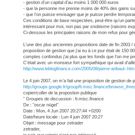
- gestion d'un capital d'au moins 1 000 000 euros
- que la personne me prenne moins de 40% des gains sur l
- que l'on puisse envisager que je puisse perdre temporaire
Ces conditions de base respectées, peut-être qu'un parte
intéressant pour moi, non pas par snobisme (raisons exp
Ci-dessous les principales raisons de mon refus pour gére
L'une des plus anciennes propositions date de fin 2003 / 
proposition de gestion que j'ai eu à ce jour était de 150
comptes confondus j'ai plus que les fonds que l'on me prop
C'était avec un monsieur fort sympathique qui avait d'aille
http://www.leblogfinance.com/2005/08/pierre-aribaut-.htm
Le 4 juin 2007, on m'a fait une proposition de gestion de p
http://groups.google.fr/group/fr.misc.finance/browse_th
copier/coller de la propostion publique
" Groupes de discussion : fr.misc.finance
De : "oscar nügel"
Date : Mon, 4 Jun 2007 20:27:44 +0200
Date/heure locale : Lun 4 juin 2007 20:27
Objet : message pour zetrader
zetrader,
je sais que winnie n'est pas intéressé.