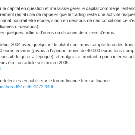
e capital en question et me laisse gérer le capital comme je l'enten
ment (est-il utile de rappeler que le trading reste une activité risqué
nariat pourrait être étudié, sinon en dessous de ces conditions ce n'
liquées ci-dessous).
r quelques milliers d'euros ou dizaines de milliers d'euros.
début 2004 avec quelqu'un de plutôt cool mais compte-tenu des frais e
 000 euros environ (j'avais à l'époque moins de 40 000 euros tous comp
osait de gérer à l'époque), et malgré ce montant à priori intéressant, 
urs écrit un article sur moi en 2005 :
l
ortefeuilles en public sur le forum finance fr.misc.finance
read/thread/91cf46e0472f340b