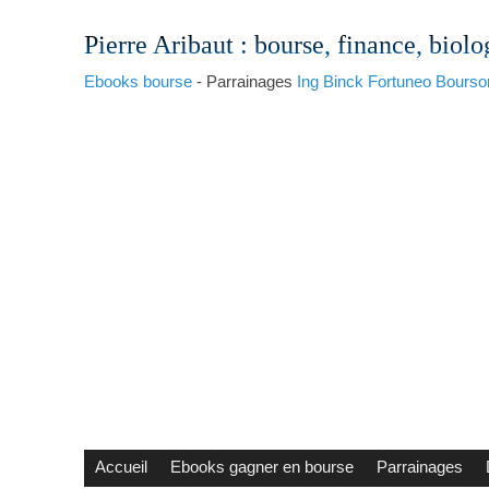
Pierre Aribaut
: bourse, finance, biolo
Ebooks bourse
- Parrainages
Ing
Binck
Fortuneo
Bourso
Accueil
Ebooks gagner en bourse
Parrainages