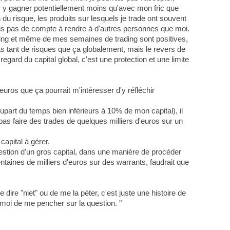
r y gagner potentiellement moins qu'avec mon fric que
n du risque, les produits sur lesquels je trade ont souvent
rais pas de compte à rendre à d'autres personnes que moi.
ding et même de mes semaines de trading sont positives,
s tant de risques que ça globalement, mais le revers de
gard du capital global, c'est une protection et une limite
uros que ça pourrait m'intéresser d'y réfléchir
part du temps bien inférieurs à 10% de mon capital), il
pas faire des trades de quelques milliers d'euros sur un
apital à gérer.
estion d'un gros capital, dans une manière de procéder
taines de milliers d'euros sur des warrants, faudrait que
 dire "niet" ou de me la péter, c'est juste une histoire de
r moi de me pencher sur la question. "