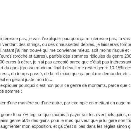
intéresse pas, je vais t'expliquer pourquoi ça m'intéresse pas, tu vas 
vendant des strings, ou des chaussettes débiles, je laisserais tomber 
 l'instant j'ai rien trouvé qui me convienne mieux, soit moins risqué e
 d'euros (proche et autres), parfois des sommes ridicules du genre 20
0 euros à gérer, je n'ai pas accepté parce que c'était pas intéressant
a part du gars (grosso modo au final il devait me rester genre 10-15% d
ess, du temps passé, de la réflexion que ça peut me demander etc... t
ul en gérant juste mon fric.
 expliquer pourquoi c'est non pour ce genre de montants, parce que ce
e de somme :
unter d'une manière ou d'une autre, par exemple en mettant en gage mo
enre 6 ou 7% teg, ce que j'aurais à payer sur les éventuels gains, ce
s genre 50% des gains pour le mec qui veut que je lui gère son fric
té d'augmenter mon exposition. et ça c'est si pas dans les règles sino