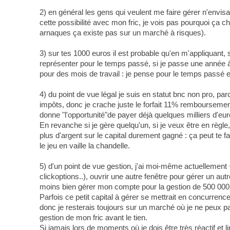
2) en général les gens qui veulent me faire gérer n'envisag
cette possibilité avec mon fric, je vois pas pourquoi ça ch
arnaques ça existe pas sur un marché à risques).
3) sur tes 1000 euros il est probable qu'en m'appliquant,
représenter pour le temps passé, si je passe une année
pour des mois de travail : je pense pour le temps passé
4) du point de vue légal je suis en statut bnc non pro, 
impôts, donc je crache juste le forfait 11% remboursement
donne "l'opportunité"de payer déjà quelques milliers d'eur
En revanche si je gère quelqu'un, si je veux être en règl
plus d'argent sur le capital durement gagné : ça peut te f
le jeu en vaille la chandelle.
5) d'un point de vue gestion, j'ai moi-même actuellement 
clickoptions..), ouvrir une autre fenêtre pour gérer un a
moins bien gérer mon compte pour la gestion de 500 000 
Parfois ce petit capital à gérer se mettrait en concurrenc
donc je resterais toujours sur un marché où je ne peux p
gestion de mon fric avant le tien.
Si jamais lors de moments où je dois être très réactif et