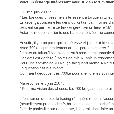
Voici un échange intéressant avec JP2 en forum financ
JP2 le 5 juin 2007 :
" Les banques privées ne s'intéressent à toi que si tu le
En gros, ça concerne les gens qui ont un patrimoines d'
peuvent se permettre de laisser gérer par un tiers le 1M r
Autant dire que les clients des banques privées ne couren
Ensuite, il y a un point qui m'intéresse et j'aimerai bien avo
Avec 700ke, quel rendement annuel peut on espérer ?
Je pars du fait qu'il y a placement à rendement garantie 
L'objectif est de faire 3 points de mieux, soit un rendeme
Pour une somme de 700ke, ça fait quand même 49ke d'inté
La question est la suivante.
Comment découper ces 700ke pour atteindre les 7% intér
Ma réponse le 5 juin 2007 :
" Pour ma vision des choses, les 700 ke ça se passerai
- Tout sur un compte de trading rémunéré (et dont l'assu
(actuellement proche de 4% brut annuel dont tu parlai
faire de particulier sur ce compte, il faudrait donc faire 