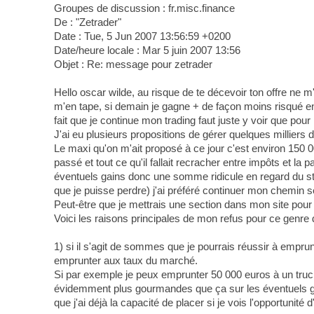
Groupes de discussion : fr.misc.finance
De : "Zetrader"
Date : Tue, 5 Jun 2007 13:56:59 +0200
Date/heure locale : Mar 5 juin 2007 13:56
Objet : Re: message pour zetrader
Hello oscar wilde, au risque de te décevoir ton offre ne m'
m'en tape, si demain je gagne + de façon moins risqué en 
fait que je continue mon trading faut juste y voir que pour
J'ai eu plusieurs propositions de gérer quelques milliers
Le maxi qu'on m'ait proposé à ce jour c'est environ 150 00
passé et tout ce qu'il fallait recracher entre impôts et l
éventuels gains donc une somme ridicule en regard du str
que je puisse perdre) j'ai préféré continuer mon chemin se
Peut-être que je mettrais une section dans mon site pour
Voici les raisons principales de mon refus pour ce genr
1) si il s'agit de sommes que je pourrais réussir à empr
emprunter aux taux du marché.
Si par exemple je peux emprunter 50 000 euros à un truc g
évidemment plus gourmandes que ça sur les éventuels gain
que j'ai déjà la capacité de placer si je vois l'opportuni