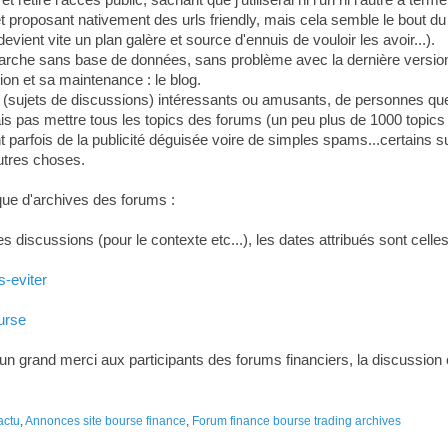
t proposant nativement des urls friendly, mais cela semble le bout 
evient vite un plan galère et source d'ennuis de vouloir les avoir...).
marche sans base de données, sans problème avec la dernière versio
tion et sa maintenance : le blog.
sujets de discussions) intéressants ou amusants, de personnes que j
is pas mettre tous les topics des forums (un peu plus de 1000 topics e
t parfois de la publicité déguisée voire de simples spams...certains suj
autres choses.
que d'archives des forums :
discussions (pour le contexte etc...), les dates attribués sont celles 
s-eviter
ourse
un grand merci aux participants des forums financiers, la discussion c
actu
,
Annonces site bourse finance
,
Forum finance bourse trading archives