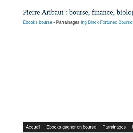
Pierre Aribaut
: bourse, finance, biolo
Ebooks bourse
- Parrainages
Ing
Binck
Fortuneo
Bourso
Accueil
Ebooks gagner en bourse
Parrainages