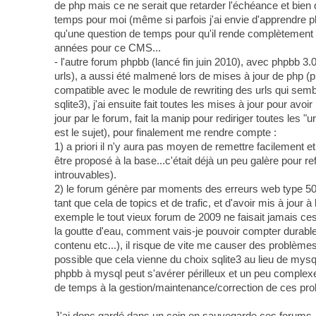
de php mais ce ne serait que retarder l'échéance et bien qu'
temps pour moi (même si parfois j'ai envie d'apprendre p
qu'une question de temps pour qu'il rende complètement 
années pour ce CMS...
- l'autre forum phpbb (lancé fin juin 2010), avec phpbb 3.
urls), a aussi été malmené lors de mises à jour de php (p
compatible avec le module de rewriting des urls qui semble 
sqlite3), j'ai ensuite fait toutes les mises à jour pour av
jour par le forum, fait la manip pour rediriger toutes les "
est le sujet), pour finalement me rendre compte :
1) a priori il n'y aura pas moyen de remettre facilement 
être proposé à la base...c'était déjà un peu galère pour re
introuvables).
2) le forum génère par moments des erreurs web type 503 (
tant que cela de topics et de trafic, et d'avoir mis à jour
exemple le tout vieux forum de 2009 ne faisait jamais ces
la goutte d'eau, comment vais-je pouvoir compter durabl
contenu etc...), il risque de vite me causer des problèmes.
possible que cela vienne du choix sqlite3 au lieu de mysql
phpbb à mysql peut s'avérer périlleux et un peu complexe.
de temps à la gestion/maintenance/correction de ces p
J'ai donc gardé dans un coin en sauvegarde ces forums, et 