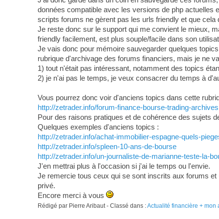
données compatible avec les versions de php actuelles e
scripts forums ne gèrent pas les urls friendly et que cela d
Je reste donc sur le support qui me convient le mieux, 
friendly facilement, est plus souple/facile dans son utilisa
Je vais donc pour mémoire sauvegarder quelques topics (
rubrique d'archivage des forums financiers, mais je ne va
1) tout n'était pas intéressant, notamment des topics étan
2) je n'ai pas le temps, je veux consacrer du temps à d'
Vous pourrez donc voir d'anciens topics dans cette rubri
http://zetrader.info/forum-finance-bourse-trading-archives
Pour des raisons pratiques et de cohérence des sujets des 
Quelques exemples d'anciens topics :
http://zetrader.info/achat-immobilier-espagne-quels-piege
http://zetrader.info/spleen-10-ans-de-bourse
http://zetrader.info/un-journaliste-de-marianne-teste-la-b
J'en mettrai plus à l'occasion si j'ai le temps ou l'envie.
Je remercie tous ceux qui se sont inscrits aux forums et 
privé.
Encore merci à vous
Rédigé par Pierre Aribaut - Classé dans :
Actualité financière + mon 