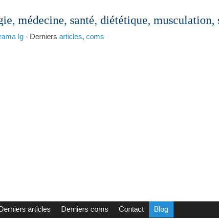
gie, médecine, santé, diététique, musculation,
rama
Ig
- Derniers
articles
,
coms
Derniers articles
Derniers coms
Contact
Blog