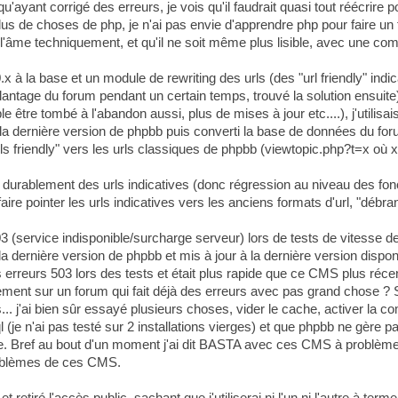
ayant corrigé des erreurs, je vois qu'il faudrait quasi tout réécrire po
lus de choses de php, je n'ai pas envie d'apprendre php pour faire u
l'âme techniquement, et qu'il ne soit même plus lisible, avec une c
0.x à la base et un module de rewriting des urls (des "url friendly" ind
lantage du forum pendant un certain temps, trouvé la solution ensuite
être tombé à l'abandon aussi, plus de mises à jour etc....), j'utilisai
oir la dernière version de phpbb puis converti la base de données du for
urls friendly" vers les urls classiques de phpbb (viewtopic.php?t=x où x 
et durablement des urls indicatives (donc régression au niveau des fon
faire pointer les urls indicatives vers les anciens formats d'url, "déb
service indisponible/surcharge serveur) lors de tests de vitesse de 
 à la dernière version de phpbb et mis à jour à la dernière version disp
 erreurs 503 lors des tests et était plus rapide que ce CMS plus récen
ement sur un forum qui fait déjà des erreurs avec pas grand chose ? 
.. j'ai bien sûr essayé plusieurs choses, vider le cache, activer la co
 (je n'ai pas testé sur 2 installations vierges) et que phpbb ne gère p
 Bref au bout d'un moment j'ai dit BASTA avec ces CMS à problèmes ré
roblèmes de ces CMS.
retiré l'accès public, sachant que j'utiliserai ni l'un ni l'autre à te