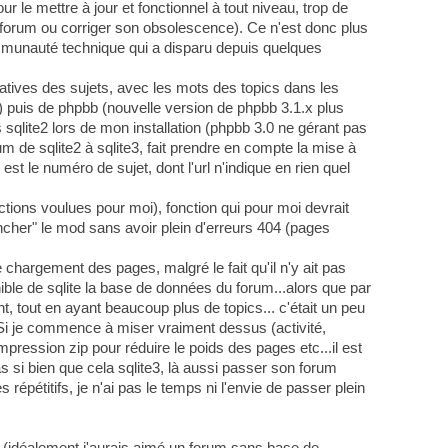
ur le mettre à jour et fonctionnel à tout niveau, trop de
n forum ou corriger son obsolescence). Ce n'est donc plus
ommunauté technique qui a disparu depuis quelques
icatives des sujets, avec les mots des topics dans les
) puis de phpbb (nouvelle version de phpbb 3.1.x plus
s sqlite2 lors de mon installation (phpbb 3.0 ne gérant pas
um de sqlite2 à sqlite3, fait prendre en compte la mise à
est le numéro de sujet, dont l'url n'indique en rien quel
ctions voulues pour moi), fonction qui pour moi devrait
rancher" le mod sans avoir plein d'erreurs 404 (pages
chargement des pages, malgré le fait qu'il n'y ait pas
onible de sqlite la base de données du forum...alors que par
t, tout en ayant beaucoup plus de topics... c'était un peu
Si je commence à miser vraiment dessus (activité,
mpression zip pour réduire le poids des pages etc...il est
as si bien que cela sqlite3, là aussi passer son forum
pétitifs, je n'ai pas le temps ni l'envie de passer plein
rme (idéalement j'aurais aimé un forum sans base de