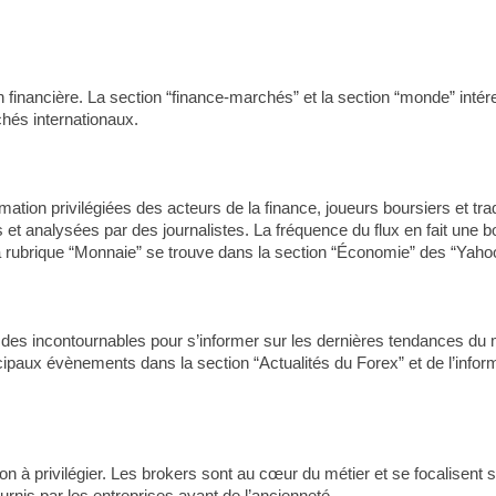
tion financière. La section “finance-marchés” et la section “monde” in
chés internationaux.
mation privilégiées des acteurs de la finance, joueurs boursiers et tra
ées et analysées par des journalistes. La fréquence du flux en fait une
la rubrique “Monnaie” se trouve dans la section “Économie” des “Yahoo
ie des incontournables pour s’informer sur les dernières tendances du 
ipaux évènements dans la section “Actualités du Forex” et de l’infor
 à privilégier. Les brokers sont au cœur du métier et se focalisent su
urnis par les entreprises ayant de l’ancienneté.