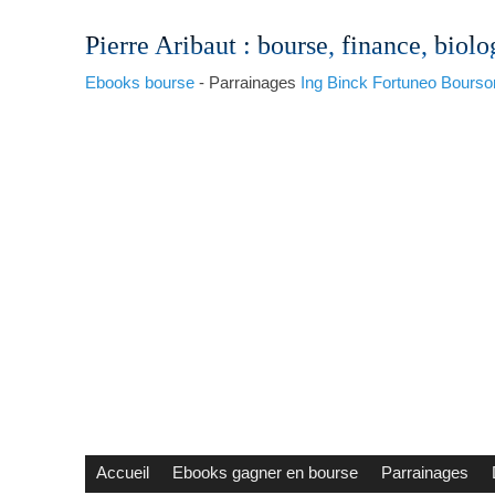
Pierre Aribaut
: bourse, finance, biolo
Ebooks bourse
- Parrainages
Ing
Binck
Fortuneo
Bourso
Accueil
Ebooks gagner en bourse
Parrainages