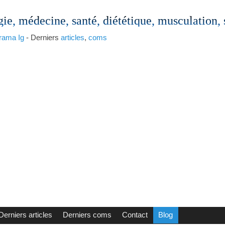
gie, médecine, santé, diététique, musculation,
rama
Ig
- Derniers
articles
,
coms
Derniers articles
Derniers coms
Contact
Blog