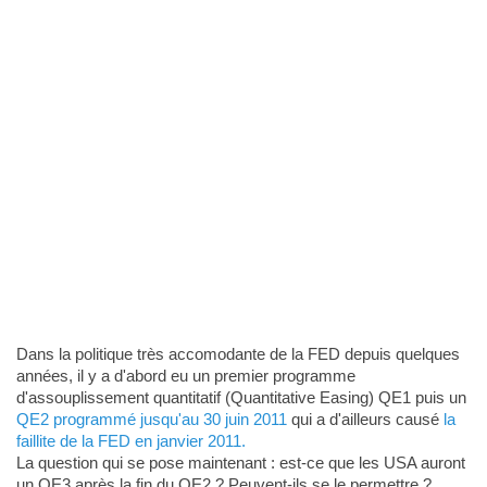
Dans la politique très accomodante de la FED depuis quelques
années, il y a d'abord eu un premier programme
d'assouplissement quantitatif (Quantitative Easing) QE1 puis un
QE2 programmé jusqu'au 30 juin 2011
qui a d'ailleurs causé
la
faillite de la FED en janvier 2011.
La question qui se pose maintenant : est-ce que les USA auront
un QE3 après la fin du QE2 ? Peuvent-ils se le permettre ?