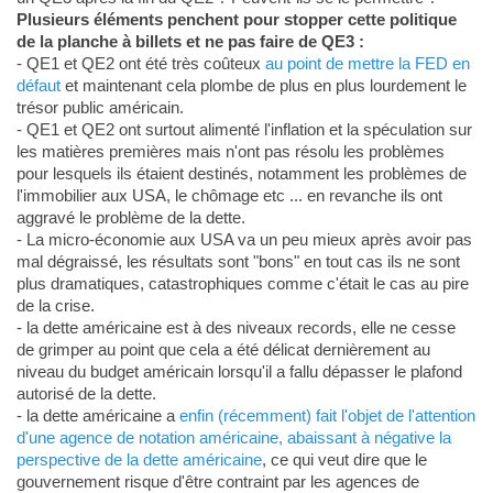
Plusieurs éléments penchent pour stopper cette politique
de la planche à billets et ne pas faire de QE3 :
- QE1 et QE2 ont été très coûteux
au point de mettre la FED en
défaut
et maintenant cela plombe de plus en plus lourdement le
trésor public américain.
- QE1 et QE2 ont surtout alimenté l'inflation et la spéculation sur
les matières premières mais n'ont pas résolu les problèmes
pour lesquels ils étaient destinés, notamment les problèmes de
l'immobilier aux USA, le chômage etc ... en revanche ils ont
aggravé le problème de la dette.
- La micro-économie aux USA va un peu mieux après avoir pas
mal dégraissé, les résultats sont "bons" en tout cas ils ne sont
plus dramatiques, catastrophiques comme c'était le cas au pire
de la crise.
- la dette américaine est à des niveaux records, elle ne cesse
de grimper au point que cela a été délicat dernièrement au
niveau du budget américain lorsqu'il a fallu dépasser le plafond
autorisé de la dette.
- la dette américaine a
enfin (récemment) fait l'objet de l'attention
d'une agence de notation américaine, abaissant à négative la
perspective de la dette américaine
, ce qui veut dire que le
gouvernement risque d'être contraint par les agences de