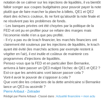
notation de se calmer sur les injections de liquidités, il va bientôt
falloir songer aux coupes budgétaires pour pouvoir payer la note
plutôt que de faire marcher la planche à billets, QE1 et QE2
étant des échecs couteux, ils ne font qu'alourdir la note finale et
ne résolvent pas les problèmes de fonds.
- Les banques privées ont été choyées par la politique de la
FED et ont pu en profiter pour se refaire des marges mais
l'économie réelle n'en a que peu profité.
- Il n'y a pas eu de krach financier, les marchés financiers ont
clairement été soutenus par les injections de liquidités, le krach
ayant été évité (les marchés actions par exemple restent à
végéter en l'air), il est inutile et coûteux de maintenir ces
programmes d'injections de liquidités.
Pensez-vous que la FED et en particulier Ben Bernanke,
arrivera à faire passer un QE3 malgré l'échec de QE1 et QE2 ?
Est-ce que les américains vont laisser passer cela ?
Vont-il avoir le pouvoir de s'opposer à cela ?
Que vont dire les créanciers de la dette américaine si Bernanke
lance un QE3 ou assimilé ?
Pierre Aribaut - Zetrader
Rédigé par Pierre Aribaut - Classé dans :
Actualité financière + mon actu