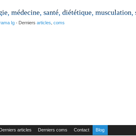
gie, médecine, santé, diététique, musculation,
rama
Ig
- Derniers
articles
,
coms
Derniers articles
Derniers coms
Contact
Blog