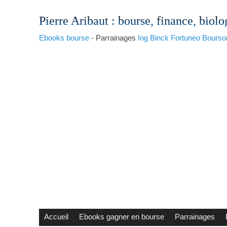
Pierre Aribaut
: bourse, finance, biolo
Ebooks bourse
- Parrainages
Ing
Binck
Fortuneo
Bourso
Accueil
Ebooks gagner en bourse
Parrainages