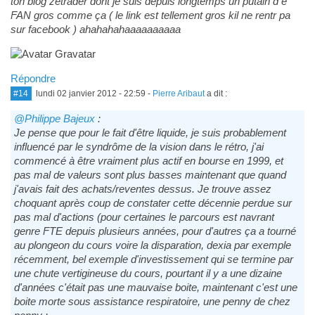
ton blog zetrader dont je suis depuis longtemps un putain d e
FAN gros comme ça ( le link est tellement gros kil ne rentr pa
sur facebook ) ahahahahaaaaaaaaaa
Répondre
#14
lundi 02 janvier 2012 - 22:59
-
Pierre Aribaut
a dit :
@Philippe Bajeux
:
Je pense que pour le fait d'être liquide, je suis probablement
influencé par le syndrôme de la vision dans le rétro, j'ai
commencé à être vraiment plus actif en bourse en 1999, et
pas mal de valeurs sont plus basses maintenant que quand
j'avais fait des achats/reventes dessus. Je trouve assez
choquant après coup de constater cette décennie perdue sur
pas mal d'actions (pour certaines le parcours est navrant
genre FTE depuis plusieurs années, pour d'autres ça a tourné
au plongeon du cours voire la disparation, dexia par exemple
récemment, bel exemple d'investissement qui se termine par
une chute vertigineuse du cours, pourtant il y a une dizaine
d'années c'était pas une mauvaise boite, maintenant c'est une
boite morte sous assistance respiratoire, une penny de chez