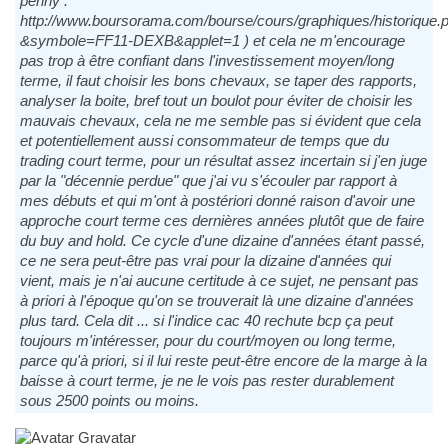
penny :
http://www.boursorama.com/bourse/cours/graphiques/historique.
&symbole=FF11-DEXB&applet=1 ) et cela ne m'encourage
pas trop à être confiant dans l'investissement moyen/long
terme, il faut choisir les bons chevaux, se taper des rapports,
analyser la boite, bref tout un boulot pour éviter de choisir les
mauvais chevaux, cela ne me semble pas si évident que cela
et potentiellement aussi consommateur de temps que du
trading court terme, pour un résultat assez incertain si j'en juge
par la "décennie perdue" que j'ai vu s'écouler par rapport à
mes débuts et qui m'ont à postériori donné raison d'avoir une
approche court terme ces dernières années plutôt que de faire
du buy and hold. Ce cycle d'une dizaine d'années étant passé,
ce ne sera peut-être pas vrai pour la dizaine d'années qui
vient, mais je n'ai aucune certitude à ce sujet, ne pensant pas
à priori à l'époque qu'on se trouverait là une dizaine d'années
plus tard. Cela dit ... si l'indice cac 40 rechute bcp ça peut
toujours m'intéresser, pour du court/moyen ou long terme,
parce qu'à priori, si il lui reste peut-être encore de la marge à la
baisse à court terme, je ne le vois pas rester durablement
sous 2500 points ou moins.