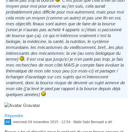
n'aime pas trop la bourse
. C'est juste que cela a été un bon
moyen pour moi pour arriver au j'en suis, cela aurait
probablement plus difficile pour moi autrement, mais pour moi
cela reste un moyen (comme un autre) et pas une fin en soi,
mes objectifs finaux sont autres que de faire de la bourse
(sinon je n'aurais pas acheté 4 apparts si j'étais si passionné
de bourse que ça), ce qui m'intéresse vraiment c'est la
biologie, la médecine, la santé, la nutrition, le système
immunitaire, les mécanismes du vieillissement, bref...les plus
intéressants des mécanismes: la vie (au sens biologique du
terme)
. Il est vrai que jusqu'ici je n'en parle pas trop, je fais
mes recherches de mon côté MAIS je compte faire évoluer la
thématique de mon site sous peu (ce mois-ci) et partager /
échanger d'avantage sur ces sujets qui m'interessent
vraiment, donc la bourse risque de devenir un sujet annexe de
mon site (j'ai levé le pied par rapport à la bourse depuis déjà
quelques années)
Répondre
#4
mercredi 04 novembre 2015 - 12:54
- Wabi Sabi Bensadi a dit :
Bravo a toi et désolée pour le préjugé du coup bravo encore et