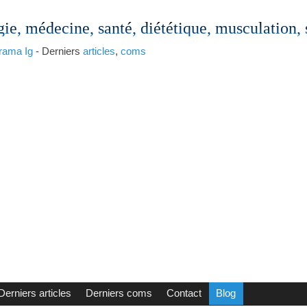
gie, médecine, santé, diététique, musculation,
rama
Ig
- Derniers
articles
,
coms
Derniers articles
Derniers coms
Contact
Blog