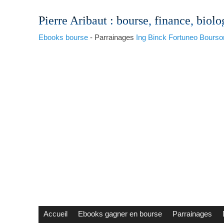
Pierre Aribaut
: bourse, finance, biolo
Ebooks bourse
- Parrainages
Ing
Binck
Fortuneo
Bourso
Accueil
Ebooks gagner en bourse
Parrainages