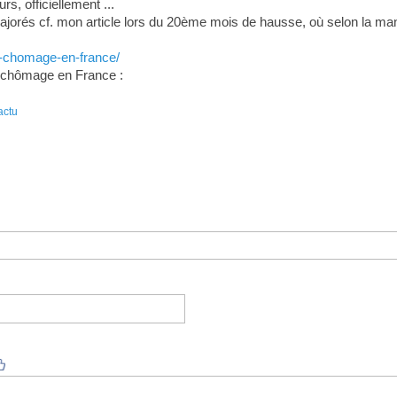
s, officiellement ...
ajorés cf. mon article lors du 20ème mois de hausse, où selon la maniè
:
u-chomage-en-france/
u chômage en France :
actu